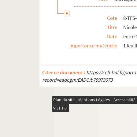
Cote
8-TFS
Titre
Nicole
Date
entre 
Importance matérielle
1 feuil
Citer ce document :
https://ccfr.bnf.fr/por
record=eadcgm:EADC:b79973073
Plan du site
Mentions Légales
Accessibilit
v 31.1.0