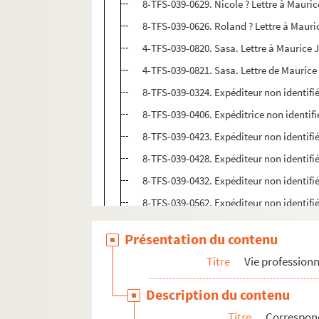
8-TFS-039-0629. Nicole ? Lettre à Maur
8-TFS-039-0626. Roland ? Lettre à Mau
4-TFS-039-0820. Sasa. Lettre à Maurice
4-TFS-039-0821. Sasa. Lettre de Mauri
8-TFS-039-0324. Expéditeur non identifi
8-TFS-039-0406. Expéditrice non identif
8-TFS-039-0423. Expéditeur non identifi
8-TFS-039-0428. Expéditeur non identifi
8-TFS-039-0432. Expéditeur non identifi
8-TFS-039-0562. Expéditeur non identifi
4-TFS-039-0084. Expéditeur non identifi
Présentation du contenu
4-TFS-039-0806. Expéditeur non identifi
Titre
Vie professionn
4-TFS-039-0824. Expéditeur non identifi
4-TFS-039-1449. Expéditeur non identifi
Description du contenu
4-TFS-039-1451. Expéditeur non identifi
Titre
Correspon