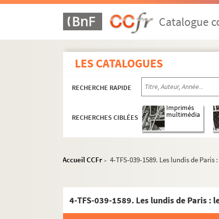
Catalogue co
Vie professionnelle
Acteur
Metteur en scène
LES CATALOGUES
Directeur de théâtre, de festivals, de co
RECHERCHE RAPIDE
Spectateur
Documentation
Imprimés
multimédia
RECHERCHES CIBLÉES
Ecrivain
Scénariste
Enseignement
Accueil CCFr
4-TFS-039-1589. Les lundis de Paris 
>
Radio
Elisabeth (1951 ; Radio Luxembourg)
4-TFS-039-1583. Les grands types d'homm
4-TFS-039-1589. Les lundis de Paris : 
Paysages avec bourgeois (1993 ; Fran