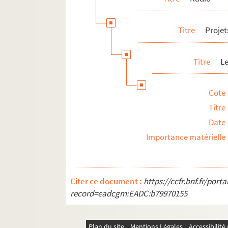
Titre
Projet
Titre
L
Cote
Titre
Date
Importance matérielle
Citer ce document :
https://ccfr.bnf.fr/por
record=eadcgm:EADC:b79970155
Plan du site
Mentions Légales
Accessibilit