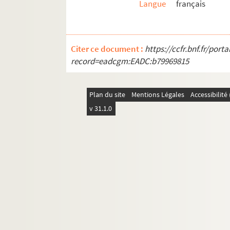
Langue
français
Citer ce document :
https://ccfr.bnf.fr/por
record=eadcgm:EADC:b79969815
Plan du site
Mentions Légales
Accessibilit
v 31.1.0