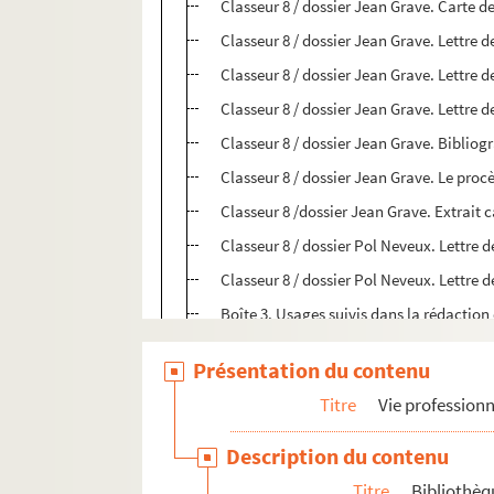
Classeur 8 / dossier Jean Grave. Carte 
Classeur 8 / dossier Jean Grave. Lettre 
Classeur 8 / dossier Jean Grave. Lettre 
Classeur 8 / dossier Jean Grave. Lettre 
Classeur 8 / dossier Jean Grave. Biblio
Classeur 8 / dossier Jean Grave. Le pro
Classeur 8 /dossier Jean Grave. Extrai
Classeur 8 / dossier Pol Neveux. Lettre 
Classeur 8 / dossier Pol Neveux. Lettre 
Boîte 3. Usages suivis dans la rédaction
Boîte 3 / Un don important de l'Hispanic
Présentation du contenu
Boîte 3 / La documentation au service d
Titre
Vie profession
Boîte 3 / Chronique de la Bibliothèque N
Boîte 3 / La documentation en France 19
Description du contenu
Boîte 3. Enregistrement radiophonique 
Titre
Bibliothèq