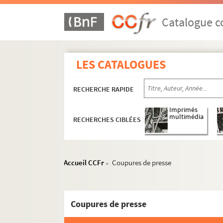
Catalogue co
LES CATALOGUES
RECHERCHE RAPIDE
Imprimés
multimédia
RECHERCHES CIBLÉES
Accueil CCFr
Coupures de presse
>
Oeuvres littéraires
Oeuvres graphiques
Coupures de presse
Correspondance