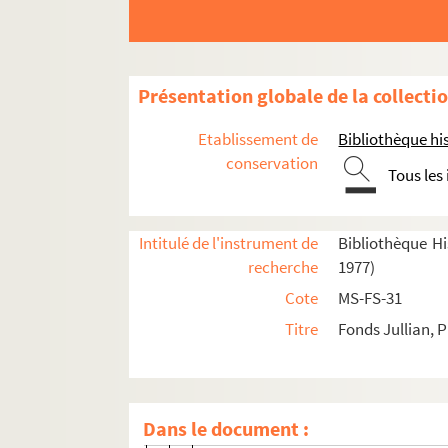
Photographies
Papiers personnels
Documents relatifs à la publication des oeuvres
Présentation globale de la collecti
Oeuvres textuelles
Etablissement de
Bibliothèque his
4-MS-FS-31-300. Les meubles équivoque
conservation
Tous les
Les Morot-Chandonneur
Gilberte retrouvée
Intitulé de l'instrument de
Bibliothèque His
4-MS-FS-31-304. Une blonde au Mexiqu
recherche
1977)
4-MS-FS-31-305. La Panama
Cote
MS-FS-31
4-MS-FS-31-306. Le cirque du Père-Lach
Titre
Fonds Jullian, P
4-MS-FS-31-307. La veuve du baronnet
Dictionnaire du snobisme
Scraps
Dans le document :
4-MS-FS-31-310. Contrat d'édition