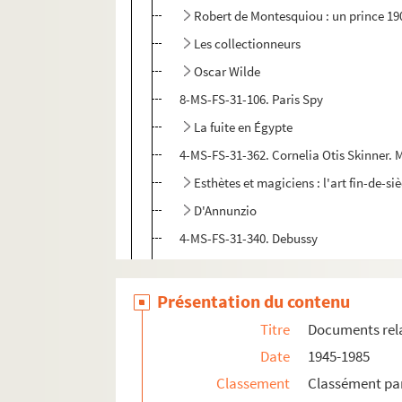
Robert de Montesquiou : un prince 19
Les collectionneurs
Oscar Wilde
8-MS-FS-31-106. Paris Spy
La fuite en Égypte
4-MS-FS-31-362. Cornelia Otis Skinner
Esthètes et magiciens : l'art fin-de-si
D'Annunzio
4-MS-FS-31-340. Debussy
2-MS-FS-31-029. Paris 1900 - The triump
4-MS-FS-31-341. Empress Eugénie
Présentation du contenu
2-MS-FS-31-030. Angus Wilson. For whom
Titre
Documents relat
Les symbolistes
Date
1945-1985
4-MS-FS-31-348. Les antiquaires
Classement
Classément par