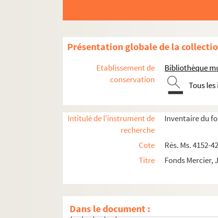
198. Ex-libris de Florence
199. Ex-libris de Monique de
200. Ex-libris de Max Bayard
Présentation globale de la collecti
201. Menu
202. Ex-libris de Jocelyn Mer
Etablissement de
Bibliothèque mu
203-206. Ex-libris de George
conservation
Tous les
207. Ex-libris de Pierre Lucas
208. Ex-libris de Janet Barès
Intitulé de l'instrument de
Inventaire du f
209. Ex-libris de Paul Pfister
recherche
210-211. Ex-libris de Bruno 
Cote
Rés. Ms. 4152-4
212-213. Ex-libris de Jocelyn
Titre
Fonds Mercier, 
214. Ex-libris d'Odile Mercier
215. Tête de chien
216-219. Ex-libris de Michel 
Dans le document :
220. Ex-libris de Zbigniew D