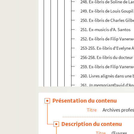
248. Ex-libris de Soline de L
249. Ex-libris de Louis Goupil
250. Ex-libris de Charles Gilb
251. Ex-musicis d'A. Santos
252. Ex-libris de Filip Vaner
253-255. Ex-libris d'Evelyne
256-258. Ex-libris du docteu
259. Ex-libris de Filip Vaner
260. Livres alignés dans une
261.
In memoriam
David d'An
262. Ex-libris d'Yvon Le Blohi
Présentation du contenu
263. Ex-libris de Michel Lest
Titre
Archives profes
264. Ex-libris Ducamp
265. Ex-libris de Jocelyn Mer
Description du contenu
266-270. Ex-libris de Marguer
Titre
Œuvres