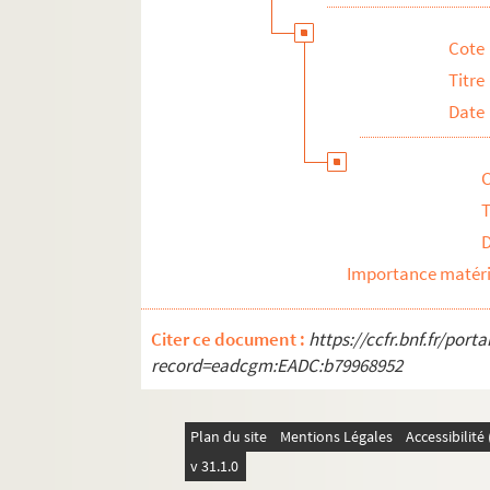
Cote
Titre
Date
T
Importance matéri
Citer ce document :
https://ccfr.bnf.fr/por
record=eadcgm:EADC:b79968952
Plan du site
Mentions Légales
Accessibilit
v 31.1.0