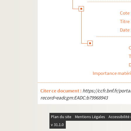
Distinctions et récompenses
Livre et articles sur Jocelyn Mercier
Cote
Titre
Date
T
Importance matéri
Citer ce document :
https://ccfr.bnf.fr/por
record=eadcgm:EADC:b79968943
Plan du site
Mentions Légales
Accessibilit
v 31.1.0