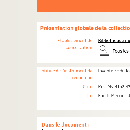
192. Ex-libris de R. Chassani
193. Ex-libris de M. F. Bertic
194-197. Ex-libris de Marie 
Présentation globale de la collecti
198. Ex-libris de Florence
199. Ex-libris de Monique de
Etablissement de
Bibliothèque mu
200. Ex-libris de Max Bayard
conservation
Tous les
201. Menu
202. Ex-libris de Jocelyn Mer
Intitulé de l'instrument de
Inventaire du f
203-206. Ex-libris de George
recherche
207. Ex-libris de Pierre Lucas
Cote
Rés. Ms. 4152-4
208. Ex-libris de Janet Barès
Titre
Fonds Mercier, 
209. Ex-libris de Paul Pfister
210-211. Ex-libris de Bruno 
212-213. Ex-libris de Jocelyn
Dans le document :
214. Ex-libris d'Odile Mercier