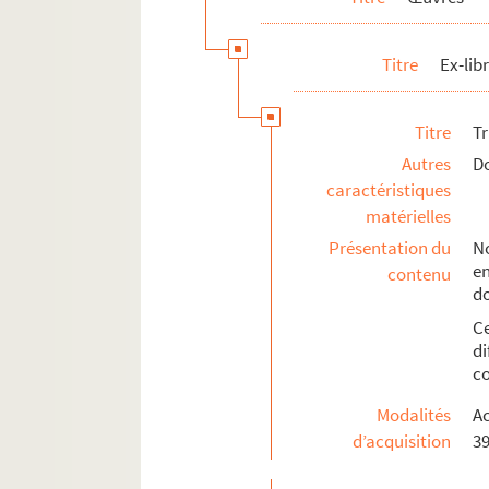
264. Ex-libris Ducamp
265. Ex-libris de Jocelyn Mer
Titre
Ex-libr
266-270. Ex-libris de Marguer
271. Ex-libris de Marie-Rose 
Titre
T
272-277. Ex-libris d'Helen Av
Autres
Do
caractéristiques
Rés. Ms. 4181. Dossier 6
matérielles
Rés. Ms. 4182. Dossier 7
Présentation du
No
e
contenu
Inventaire chronologique
d
Catalogue
C
Plaques de gravure
di
co
Aquarelles
Modalités
Ac
Collection d'autographes et livre d'or
d’acquisition
39
Expositions