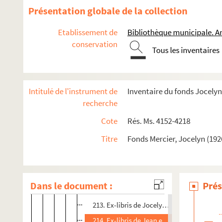
196-197. Ex-libris de Juan Catasús
Présentation globale de la collection
198-199. Ex-libris de Pierre-Edmond Lévy
Etablissement de
Bibliothèque municipale. A
200-201. Ex-libris de Jocelyn Mercier
conservation
Tous les inventaires
202. Ex-libris (?) de F. Millemann
203. Ex-libris de Marie-Gabrielle Lévy
204. Ex-libris de Pierre Edmond Lévy
Intitulé de l'instrument de
Inventaire du fonds Jocelyn
205. Ex-libris de Jocelyn Mercier
recherche
206. Ex-libris de P. Gransard
Cote
Rés. Ms. 4152-4218
207. Nu féminin (dessin)
Titre
Fonds Mercier, Jocelyn (192
208. Ex-libris d'Odile Mercier
209-210. Ex-libris de Jocelyn Mercier
211. Ex-libris de Pierre Edmond Lévy
Dans le document :
Prés
212. Ex-libris d'Odile Mercier
213. Ex-libris de Jocelyn Mercier
214. Ex-libris de Jean et Suzanne Lavieille