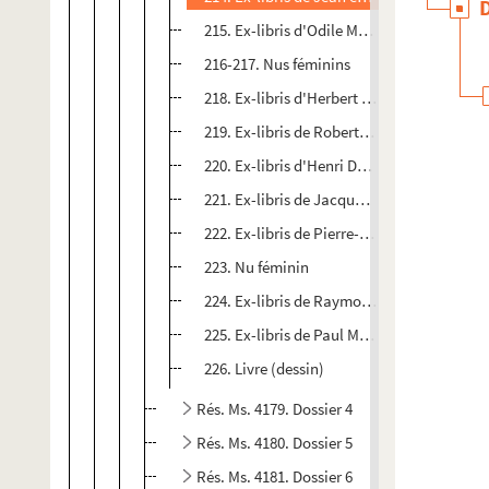
215. Ex-libris d'Odile Mercier
216-217. Nus féminins
218. Ex-libris d'Herbert Ott
219. Ex-libris de Robert Pinon
220. Ex-libris d'Henri Ducroux
221. Ex-libris de Jacqueline Ducroux
222. Ex-libris de Pierre-Edmond Lévy
223. Nu féminin
224. Ex-libris de Raymond Verstraeten
225. Ex-libris de Paul M. Pfister
226. Livre (dessin)
Rés. Ms. 4179. Dossier 4
Rés. Ms. 4180. Dossier 5
Rés. Ms. 4181. Dossier 6