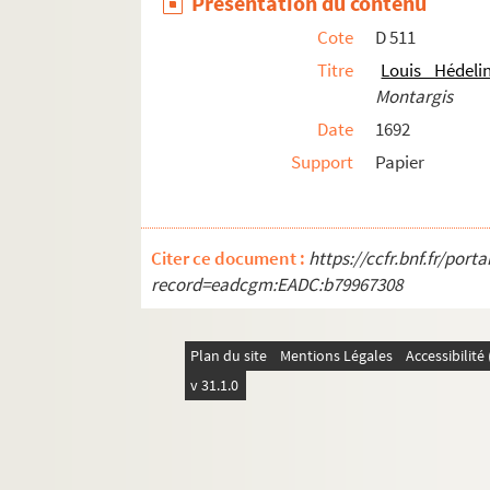
Présentation du contenu
Cote
D 511
Titre
Louis Hédeli
Montargis
Date
1692
Support
Papier
Citer ce document :
https://ccfr.bnf.fr/por
record=eadcgm:EADC:b79967308
Plan du site
Mentions Légales
Accessibilit
v 31.1.0