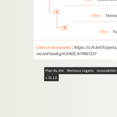
Vie personnelle
Titre
Textes
Titre
Fe
Citer ce document :
https://ccfr.bnf.fr/por
record=eadcgm:EADC:b79967237
Plan du site
Mentions Légales
Accessibilit
v 31.1.0