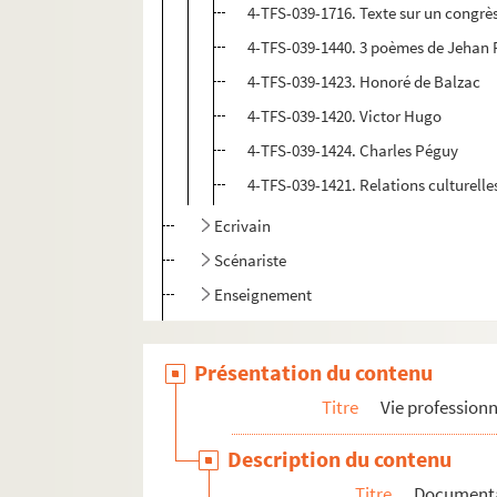
4-TFS-039-1716. Texte sur un congrè
4-TFS-039-1440. 3 poèmes de Jehan 
4-TFS-039-1423. Honoré de Balzac
4-TFS-039-1420. Victor Hugo
4-TFS-039-1424. Charles Péguy
4-TFS-039-1421. Relations culturelle
Ecrivain
Scénariste
Enseignement
Radio
Distinctions
Présentation du contenu
Correspondance générale
Titre
Vie professionn
Mémoires
Description du contenu
Vie personnelle
Titre
Document