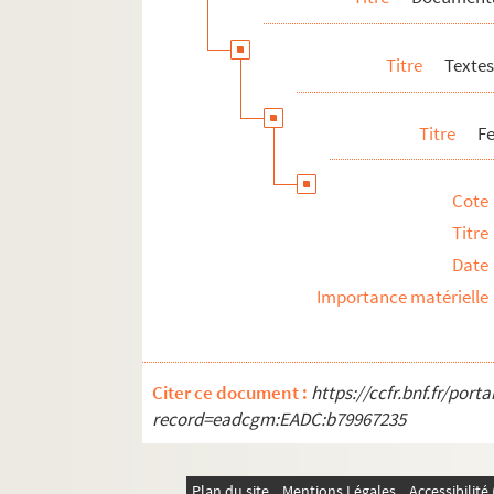
Titre
Textes
Titre
Fe
Cote
Titre
Date
Importance matérielle
Citer ce document :
https://ccfr.bnf.fr/por
record=eadcgm:EADC:b79967235
Plan du site
Mentions Légales
Accessibilit