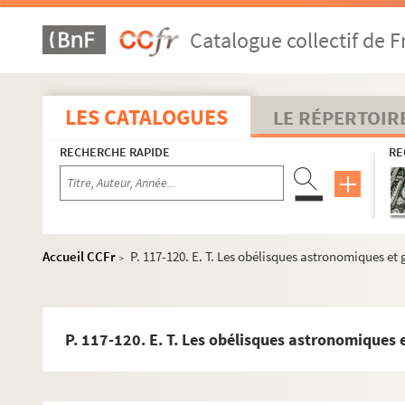
Catalogue collectif de F
Fonds Marie-Victoire-Jaquotot et Philippe-Comairas, suit
Fonds Alfred-Sensier, suite
LES CATALOGUES
LE RÉPERTOIR
Fonds Paul-Legrand, manuscrits
Documents sur le département de Seine-et-Marne
RECHERCHE RAPIDE
RE
Manuscrits sur Avon
Fontainebleau
Château de Fontainebleau
Accueil CCFr
P. 117-120. E. T. Les obélisques astronomiques e
>
Reliques de Napoléon Ier
Confrérie Saint-Éloi de Fontainebleau
Forêt de Fontainebleau
P. 117-120. E. T. Les obélisques astronomiques
Tribunal de Fontainebleau
Actes notariés