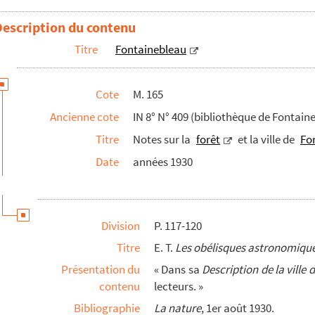
ogie expérimentale
Description du contenu
mple israélite
Titre
Fontainebleau
illage et de l'ombre
nces
Cote
M. 165
Ancienne cote
IN 8° N° 409 (bibliothèque de Fontaine
orêt de Fontainebleau
Titre
Notes sur la
forêt
et la ville de
Fo
tainebleau par M. Joachim
Date
années 1930
forêts
III à la ville de Fontainebleau
Division
P. 117-120
Titre
E. T.
Les obélisques astronomique
Présentation du
« Dans sa
Description de la ville 
contenu
lecteurs. »
Bibliographie
La nature
, 1er août 1930.
 patron de Lésigny, dont la fête se célèbre le ...