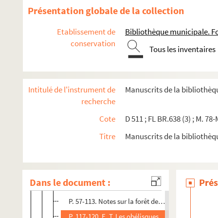
Significations par huissier
Présentation globale de la collection
Actes sous seing privé
Etablissement de
Bibliothèque municipale. F
MP 1. Archives de la famille Dubois de Fontaineble
conservation
Alexis Durand. Œuvres
Tous les inventaires
Théophile Fleureau. Œuvres
M. 97. Contrôle de la compagnie de grenadiers de la g
Intitulé de l'instrument de
Manuscrits de la bibliothè
M. 101. Occupation allemande de Fontainebleau
recherche
M. 141. Nicolas Pachau. Lettre de demande d'acceptat
Cote
D 511 ; FL BR.638 (3) ; M. 78-
M. 166. Gazette de Théophraste Renaudot sur Fontaine
Titre
Manuscrits de la bibliothè
M. 165. Notes sur la forêt et la ville de Fontainebleau
P. 1-38. Lucien Weil.Les eaux du palais de Fontai
P. 39-44. La roche au diable
Dans le document :
Prés
P. 45-56. Antoine Farjas. La forêt
P. 57-113. Notes sur la forêt de Fontainebleau ext
P. 117-120. E. T. Les obélisques astronomiques et