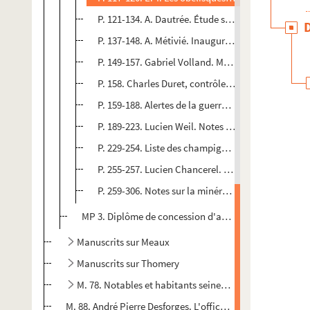
P. 121-134. A. Dautrée. Étude synthétique de géol
P. 137-148. A. Métivié. Inauguration du nouveau te
P. 149-157. Gabriel Volland. Montargis, cité du feu
P. 158. Charles Duret, contrôleur général des fina
P. 159-188. Alertes de la guerre 1914-1918
P. 189-223. Lucien Weil. Notes sur la flore de la f
P. 229-254. Liste des champignons récoltés à Fon
P. 255-257. Lucien Chancerel. Rôle esthétique des 
P. 259-306. Notes sur la minéralogie de la France
MP 3. Diplôme de concession d'armoiries par Napoléon 
Manuscrits sur Meaux
Manuscrits sur Thomery
M. 78. Notables et habitants seine-et-marnais
M. 88. André Pierre Desforges. L'office de saint Yon martyr,