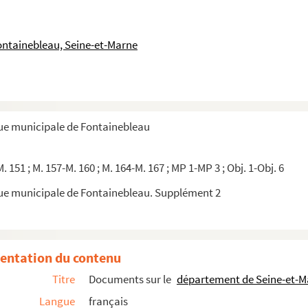
ontainebleau, Seine-et-Marne
au
arde nationale de la ville de Fontainebleau
que municipale de Fontainebleau
ion de ses vœux dans l'ordre des trinitaires
M. 151 ; M. 157-M. 160 ; M. 164-M. 167 ; MP 1-MP 3 ; Obj. 1-Obj. 6
bleau, extraits copiés
que municipale de Fontainebleau. Supplément 2
 de Lucien Weil
nebleau en 1903
entation du contenu
Titre
Documents sur le
département de Seine-et-M
raites de L'abeille de Fontainebleau
Langue
français
 géodésiques du département du Loiret