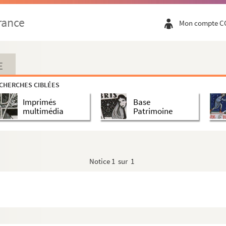
rance
Mon compte C
956, n°18
E
 1958
CHERCHES CIBLÉES
Imprimés
Base
multimédia
Patrimoine
959, n°33
Notice
1 sur 1
tique. 1961
961, n°41