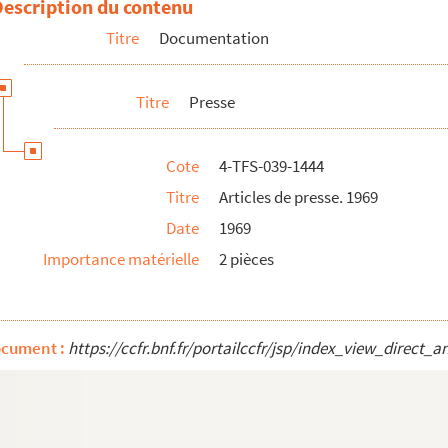
Description du contenu
Titre
Documentation
Titre
Presse
du théâtre. 1976-1977
Cote
4-TFS-039-1444
Titre
Articles de presse. 1969
Date
1969
Importance matérielle
2 pièces
ocument :
https://ccfr.bnf.fr/portailccfr/jsp/index_view_dire