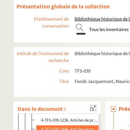
4-TFS-039-0864. Bulletins du Groupe de Théâtre A
Présentation globale de la collection
8-TFS-039-0376. La vie du Centre Dramatique de l'
Etablissement de
Bibliothèque historique de la
4-TFS-039-0863. Articles de presse. 1962
conservation
Tous les inventaires
4-TFS-039-1202. Bulletins du Groupe de théâtre an
8-TFS-039-0379. Courrier dramatique de l'ouest. 1
8-TFS-039-0382. Centre dramatique de l'Est, appre
Intitulé de l'instrument de
Bibliothèque historique de 
4-TFS-039-0882. Articles de presse. 1963
recherche
8-TFS-039-0387. Courrier dramatique de l'ouest. 19
Cote
TFS-039
4-TFS-039-0901. Articles de presse. 1964
Titre
Fonds Jacquemont, Maurice
8-TFS-039-0391. Courrier dramatique de l'ouest. 1
4-TFS-039-0909. Articles de presse. 1965
4-TFS-039-0716. Théâtre, comédie, articles de pre
Dans le document :
Prés
8-TFS-039-0397. Action théâtre, centre théâtral du
4-TFS-039-1236. Articles de presse. 1968
4-TFS-039-1444. Articles de presse. 1969