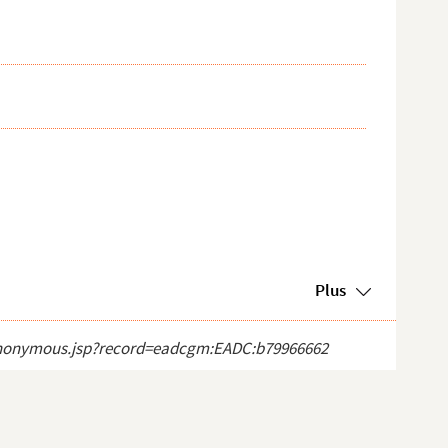
Plus
ct_anonymous.jsp?record=eadcgm:EADC:b79966662