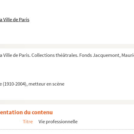
ntique. 1962
Est. 1962
 Ville de Paris
tique. 1963
963, n°52
ndre le théâtre. 1963
la Ville de Paris. Collections théâtrales. Fonds Jacquemont, Maur
64, n°56 et 57
 (1910-2004), metteur en scène
965, n°67
sse. 1959-1966
entation du contenu
 Limousin. 1968, n°2
Titre
Vie professionnelle