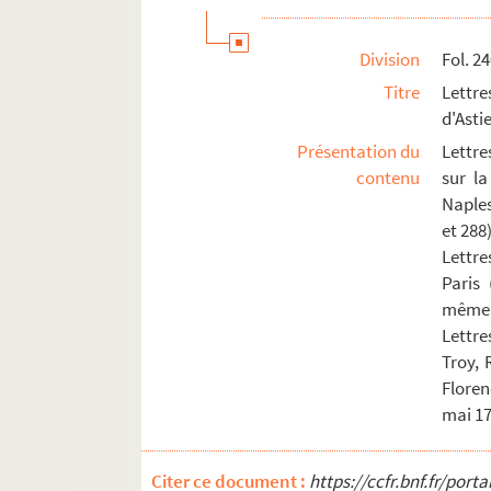
Division
Fol. 2
Titre
Lettr
d'Asti
Présentation du
Lettre
contenu
sur la
Naples,
et 288)
Lettre
Paris 
même g
Lettre
Troy, 
Floren
mai 175
Citer ce document :
https://ccfr.bnf.fr/por