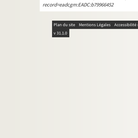
record=eadcgm:EADC:b79966452
Plan du site
Mentions Légales
Accessibilit
v 31.1.0