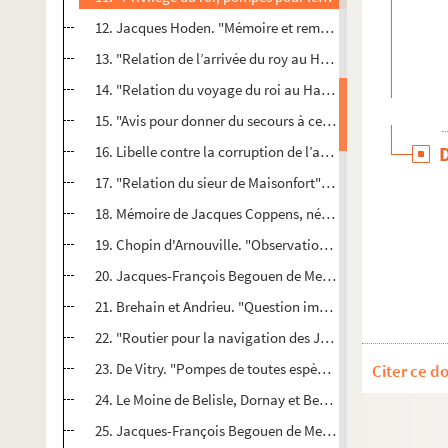
12. Jacques Hoden. "Mémoire et remontrances tre's humbles
13. "Relation de l’arrivée du roy au Havre, et des fêtes qui
14. "Relation du voyage du roi au Havre. Extrait d’une lett
15. "Avis pour donner du secours à ceux que l’on croit noï
16. Libelle contre la corruption de l’académie française, P
17. "Relation du sieur de Maisonfort" sur son voyage de B
18. Mémoire de Jacques Coppens, négociant à Dunkerque, à
19. Chopin d'Arnouville. "Observations sur un parère motiv
20. Jacques-François Begouen de Meaux et Le Vasseur. "Au 
21. Brehain et Andrieu. "Question importante de separatio
22. "Routier pour la navigation des Jader", vers 1685
23. De Vitry. "Pompes de toutes espèces, Avis au public", 
Citer ce d
24. Le Moine de Belisle, Dornay et Besnard. "Mémoire sign
25. Jacques-François Begouen de Meaux et Le Vasseur. "M