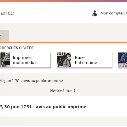
923
rance
Mon compte C
présent cayez de navigation pour servir à moi, ...
E
tine]
CHERCHES CIBLÉES
artition manuscrite, illustrée de 40 scènes en o...
Imprimés
Base
multimédia
Patrimoine
 30 juin 1751 : avis au public imprimé
ie, allant du Havre à Etretat et Gerville
Notice
1 sur 1
h du Havre (1897-1911)
", 30 juin 1751 : avis au public imprimé
Chanoine Blanchet, supérieur de l'institution S...