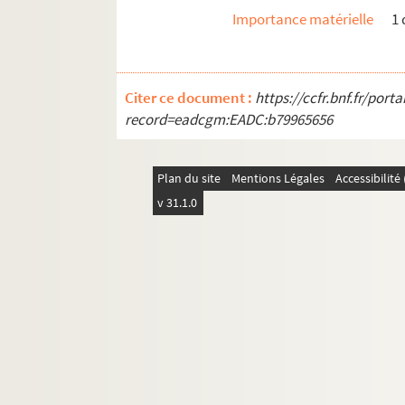
Importance matérielle
1 
Citer ce document :
https://ccfr.bnf.fr/por
record=eadcgm:EADC:b79965656
Plan du site
Mentions Légales
Accessibilit
v 31.1.0