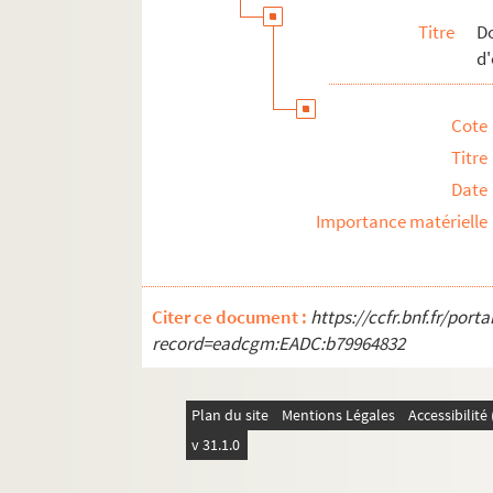
Titre
D
d'
Cote
Titre
Date
Importance matérielle
Citer ce document :
https://ccfr.bnf.fr/por
record=eadcgm:EADC:b79964832
Plan du site
Mentions Légales
Accessibilit
v 31.1.0