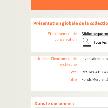
Présentation globale de la collecti
Etablissement de
Bibliothèque mu
conservation
Tous les
Intitulé de l'instrument de
Inventaire du f
recherche
Cote
Rés. Ms. 4152-4
Titre
Fonds Mercier, 
Papiers personnels et familiaux
Dans le document :
Archives professionnelles et artistiques