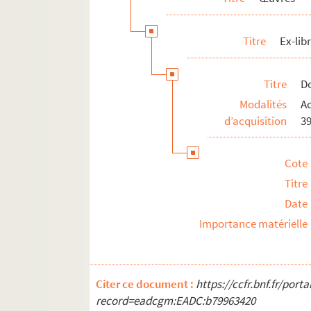
Titre
Ex-libr
Titre
Do
Modalités
Ac
d’acquisition
39
Cote
Titre
Date
Importance matérielle
Citer ce document :
https://ccfr.bnf.fr/por
record=eadcgm:EADC:b79963420