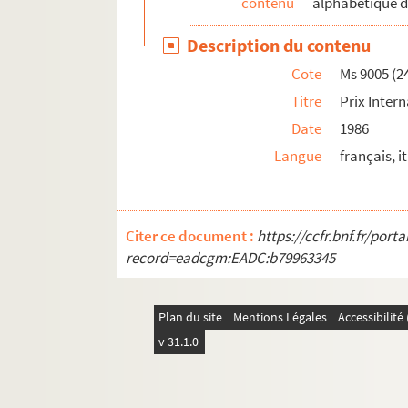
contenu
alphabétique d
Description du contenu
Cote
Ms 9005 (2
Titre
Prix Inter
Date
1986
Langue
français, i
Citer ce document :
https://ccfr.bnf.fr/por
record=eadcgm:EADC:b79963345
Plan du site
Mentions Légales
Accessibilit
v 31.1.0