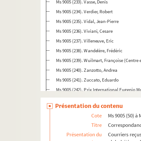
Ms 9005 (233). Vasse, Denis
Ms 9005 (234). Verdier, Robert
Ms 9005 (235). Vidal, Jean-Pierre
Ms 9005 (236). Viviani, Cesare
Ms 9005 (237). Villeneuve, Eric
Ms 9005 (238). Wandelère, Frédéric
Ms 9005 (239). Wuilmart, Françoise (Centre e
Ms 9005 (240). Zanzotto, Andrea
Ms 9005 (241). Zuccato, Eduardo
Ms 9005 (242). Prix International Eugenio M
Ms 9005 (243). Correspondances diverses no
Présentation du contenu
Ms 9005 (244). Courriers de voeux divers
Cote
Ms 9005 (50) à 
Ms 9005 (245). Condoléances et hommages l
Titre
Correspondan
Ms 9005 (246). Courriers et hommages suit
Présentation du
Courriers reçu
Ms 9005 (247) à Ms 9005 (254). Tirages Phot