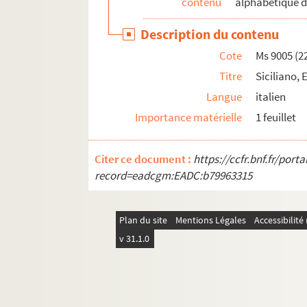
contenu
alphabétique d
Ms 9005 (255) à Ms 9005 (292). Divers
Description du contenu
Cote
Ms 9005 (2
Titre
Siciliano,
Langue
italien
Importance matérielle
1 feuillet
Citer ce document :
https://ccfr.bnf.fr/por
record=eadcgm:EADC:b79963315
Plan du site
Mentions Légales
Accessibilit
v 31.1.0