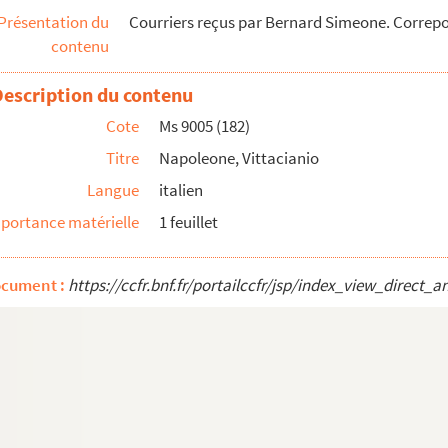
Présentation du
Courriers reçus par Bernard Simeone. Correp
contenu
Description du contenu
Cote
Ms 9005 (182)
Titre
Napoleone, Vittacianio
Langue
italien
portance matérielle
1 feuillet
ocument :
https://ccfr.bnf.fr/portailccfr/jsp/index_view_dire