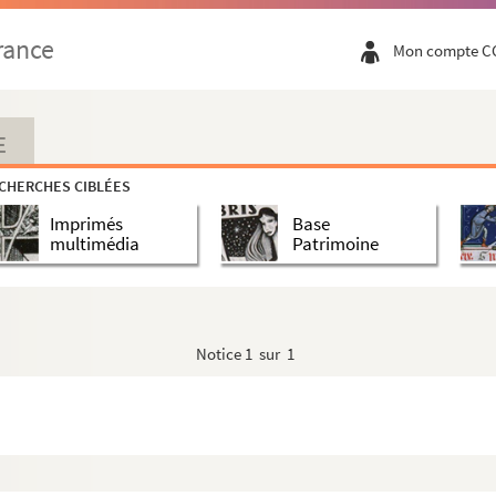
rance
Mon compte C
E
CHERCHES CIBLÉES
Imprimés
Base
multimédia
Patrimoine
Notice
1 sur 1