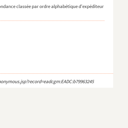
ondance classée par ordre alphabétique d'expéditeur
ct_anonymous.jsp?record=eadcgm:EADC:b79963245