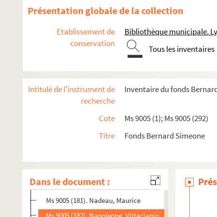
Ms 9005 (168). Maulpoix, Jean-Pierre
Présentation globale de la collection
Ms 9005 (169). Mengaldo, Pier Vincenzo
Etablissement de
Bibliothèque municipale. L
Ms 9005 (170). Mertens, Pierre
conservation
Tous les inventaires
Ms 9005 (171). Meschonnic, Henri
Ms 9005 (172). De Michelis, Cesare (Marsilio Edotori)
Ms 9005 (173). Michon, Pierre
Intitulé de l'instrument de
Inventaire du fonds Berna
Ms 9005 (174). Mondo, Lorenzo (La Stampa)
recherche
Ms 9005 (175). Monnet, Gabriel
Cote
Ms 9005 (1); Ms 9005 (292)
Ms 9005 (176). Montmaneix, François
Titre
Fonds Bernard Simeone
Ms 9005 (177). Morazzoni, Marta
Ms 9005 (178). Morier-Genoud, Philippe
Ms 9005 (179). Morovich, Enrico
Dans le document :
Prés
Ms 9005 (180). Munch, René
Ms 9005 (181). Nadeau, Maurice
Ms 9005 (182). Napoleone, Vittacianio