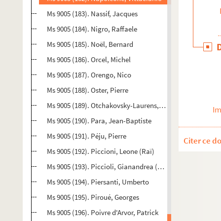
Ms 9005 (183). Nassif, Jacques
Ms 9005 (184). Nigro, Raffaele
Ms 9005 (185). Noël, Bernard
Ms 9005 (186). Orcel, Michel
Ms 9005 (187). Orengo, Nico
Ms 9005 (188). Oster, Pierre
Ms 9005 (189). Otchakovsky-Laurens, Paul (P.O.L)
Im
Ms 9005 (190). Para, Jean-Baptiste
Ms 9005 (191). Péju, Pierre
Citer ce d
Ms 9005 (192). Piccioni, Leone (Raï)
Ms 9005 (193). Piccioli, Gianandrea (Garzanti Editore)
Ms 9005 (194). Piersanti, Umberto
Ms 9005 (195). Piroué, Georges
Ms 9005 (196). Poivre d'Arvor, Patrick