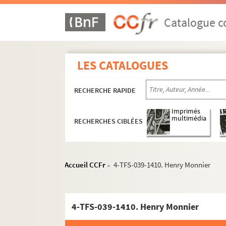
Catalogue co
LES CATALOGUES
RECHERCHE RAPIDE
Imprimés
multimédia
RECHERCHES CIBLÉES
Vie professionnelle
Acteur
Accueil CCFr
4-TFS-039-1410. Henry Monnier
>
Metteur en scène
Directeur de théâtre, de festivals, de co
4-TFS-039-1410. Henry Monnier
Spectateur
Documentation