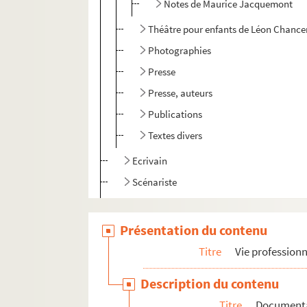
Notes de Maurice Jacquemont
Théâtre pour enfants de Léon Chance
Photographies
Presse
Presse, auteurs
Publications
Textes divers
Ecrivain
Scénariste
Enseignement
Radio
Présentation du contenu
Distinctions
Titre
Vie professionn
Correspondance générale
Description du contenu
Mémoires
Titre
Document