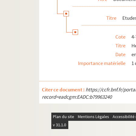
Vie personnelle
Titre
Etudes
Cote
4
Titre
H
Date
en
Importance matérielle
1 
Citer ce document :
https://ccfr.bnf.fr/por
record=eadcgm:EADC:b79963240
Plan du site
Mentions Légales
Accessibilit
v 31.1.0