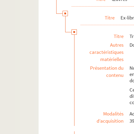
Titre
Ex-libr
Titre
T
Autres
Do
caractéristiques
matérielles
Présentation du
No
e
contenu
d
C
di
co
Modalités
Ac
d’acquisition
39