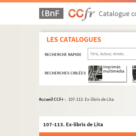
Catalogue co
LES CATALOGUES
Papiers personnels et familiaux
RECHERCHE RAPIDE
Archives professionnelles et artistiques
Imprimés
Activité artistique
multimédia
RECHERCHES CIBLÉES
Œuvres
Dessin humoristique et illustration
Ex-libris
Accueil CCFr
107-113. Ex-libris de Lita
>
Dossier relatif au graveur Charles
Documentation concernant Paul Pfi
107-113. Ex-libris de Lita
Travaux préparatoires