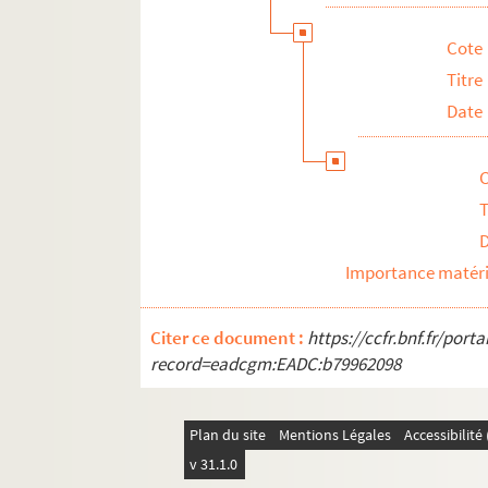
Cote
Titre
Date
T
Importance matéri
Citer ce document :
https://ccfr.bnf.fr/por
record=eadcgm:EADC:b79962098
Plan du site
Mentions Légales
Accessibilit
v 31.1.0