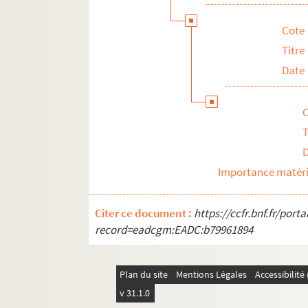
Cote
Titre
Date
T
Importance matéri
Citer ce document :
https://ccfr.bnf.fr/por
record=eadcgm:EADC:b79961894
Plan du site
Mentions Légales
Accessibilit
v 31.1.0