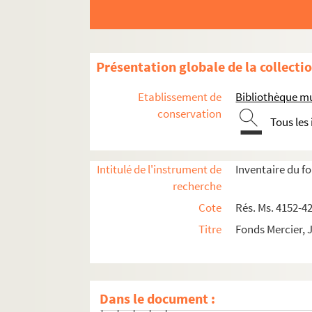
215. Tête de chien
216-219. Ex-libris de Michel 
220. Ex-libris de Zbigniew D
Présentation globale de la collecti
221. VIe Congrès européen d'e
222. Ex-libris d'Emmanuel C
Etablissement de
Bibliothèque mu
223. Vignette professionnelle
conservation
Tous les
224. Ex-libris de R. Léraud
225. Ex-libris d'Odile Mercier
Intitulé de l'instrument de
Inventaire du f
226-230. Ex-libris de Moniqu
recherche
231-233. Ex-libris de Pierre R
Cote
Rés. Ms. 4152-4
234-237. Ex-libris d'Eric et M
Titre
Fonds Mercier, 
238. Projet d'ex-libris non ide
239. Ex-libris de Dagmar et 
240-242. Ex-libris de Franço
Dans le document :
243. Ex-libris de Zbigniew D