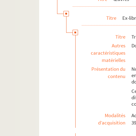
Livre et articles sur Jocelyn Mercier
Titre
Ex-libr
Titre
T
Autres
Do
caractéristiques
matérielles
Présentation du
No
e
contenu
d
C
di
co
Modalités
Ac
d’acquisition
39