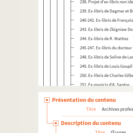
238. Projet d'ex-libris non ide
239. Ex-libris de Dagmar et 
240-242. Ex-libris de Franço
243. Ex-libris de Zbigniew D
244. Ex-libris de R. Wattiez
245-247. Ex-libris du docteu
248. Ex-libris de Soline de L
249. Ex-libris de Louis Goupil
250. Ex-libris de Charles Gilb
251. Ex-musicis d'A. Santos
252. Ex-libris de Filip Vaner
Présentation du contenu
253-255. Ex-libris d'Evelyne
Titre
Archives profes
256-258. Ex-libris du docteu
259. Ex-libris de Filip Vaner
Description du contenu
260. Livres alignés dans une
Titre
Œuvres