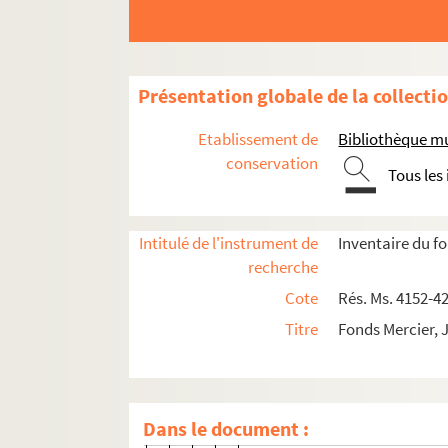
189. Vieux logis (dessin)
190. Ex-libris de L. et A. M. L
191. Ex-libris de P. de La Ver
Présentation globale de la collecti
192. Ex-libris de R. Chassani
193. Ex-libris de M. F. Bertic
Etablissement de
Bibliothèque mu
194-197. Ex-libris de Marie 
conservation
Tous les
198. Ex-libris de Florence
199. Ex-libris de Monique de
Intitulé de l'instrument de
Inventaire du f
200. Ex-libris de Max Bayard
recherche
201. Menu
Cote
Rés. Ms. 4152-4
202. Ex-libris de Jocelyn Mer
Titre
Fonds Mercier, 
203-206. Ex-libris de George
207. Ex-libris de Pierre Lucas
208. Ex-libris de Janet Barès
Dans le document :
209. Ex-libris de Paul Pfister