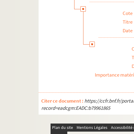
Collection d'autographes et livre d'or
Cote
Expositions
Titre
Distinctions et récompenses
Date
Livre et articles sur Jocelyn Mercier
T
Importance matéri
Citer ce document :
https://ccfr.bnf.fr/por
record=eadcgm:EADC:b79961865
Plan du site
Mentions Légales
Accessibilit