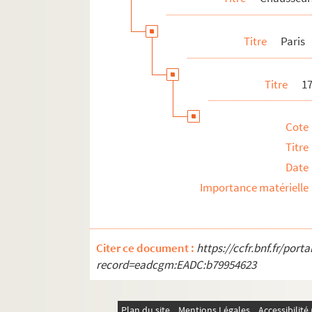
Titre
Paris
Titre
1
Cote
Titre
Date
Importance matérielle
Citer ce document :
https://ccfr.bnf.fr/por
record=eadcgm:EADC:b79954623
Plan du site
Mentions Légales
Accessibilit