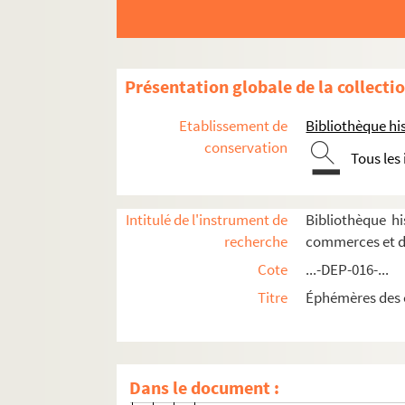
5e arrondissement
6e arrondissement
7e arrondissement
Présentation globale de la collecti
8e arrondissement
Etablissement de
Bibliothèque his
9e arrondissement
conservation
10e arrondissement
Tous les
11e arrondissement
12e arrondissement
Intitulé de l'instrument de
Bibliothèque h
13e arrondissement
recherche
commerces et d
14e arrondissement
Cote
...-DEP-016-...
15e arrondissement
Titre
Éphémères des 
16e arrondissement
17e arrondissement
Dans le document :
8-DEP-016-0622. A. Beusschop