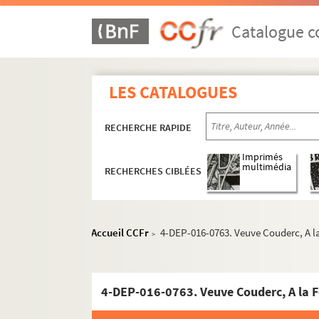
Catalogue co
LES CATALOGUES
Mercerie
Linge de maison, blanc, trousseaux
RECHERCHE RAPIDE
Vêtements
Imprimés
Chaussures
multimédia
RECHERCHES CIBLÉES
Chausseurs et marchands de chaussures
Paris
Accueil CCFr
4-DEP-016-0763. Veuve Couderc, A l
>
1er arrondissement
2e arrondissement
3e arrondissement
4-DEP-016-0763. Veuve Couderc, A la 
4e arrondissement