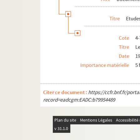
Titre
Etudes
Cote
4
Titre
Le
Date
1
Importance matérielle
5 
Citer ce document :
https://ccfr.bnf.fr/por
record=eadcgm:EADC:b79954489
Plan du site
Mentions Légales
Accessibilit
v 31.1.0