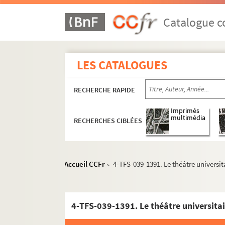
Catalogue co
Vie professionnelle
LES CATALOGUES
Acteur
Metteur en scène
RECHERCHE RAPIDE
Directeur de théâtre, de festivals, de co
Spectateur
Imprimés
multimédia
RECHERCHES CIBLÉES
Documentation
Jacques Copeau
Louis Jouvet
Accueil CCFr
4-TFS-039-1391. Le théâtre universit
>
Gérard Philipe
Etudes sur le théâtre
4-TFS-039-1391. Le théâtre universitai
4-TFS-039-1071. Bruno Boëglin 1985-