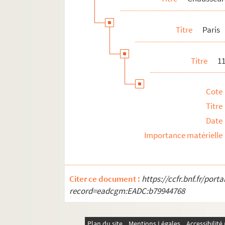
Titre
Paris
Titre
1
Cote
Titre
Date
Importance matérielle
Citer ce document :
https://ccfr.bnf.fr/por
record=eadcgm:EADC:b79944768
Plan du site
Mentions Légales
Accessibilit