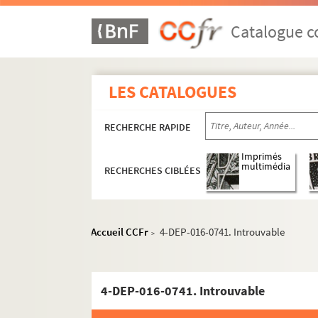
Catalogue co
LES CATALOGUES
RECHERCHE RAPIDE
Imprimés
multimédia
RECHERCHES CIBLÉES
Mercerie
Accueil CCFr
4-DEP-016-0741. Introuvable
>
Linge de maison, blanc, trousseaux
Vêtements
Chaussures
4-DEP-016-0741. Introuvable
Chausseurs et marchands de chaussures