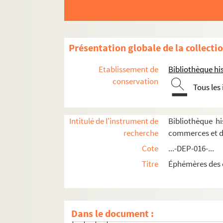
Paris
1er arrondissement
2e arrondissement
Présentation globale de la collecti
3e arrondissement
Etablissement de
Bibliothèque his
4e arrondissement
conservation
Tous les
5e arrondissement
6e arrondissement
Intitulé de l'instrument de
Bibliothèque h
7e arrondissement
recherche
commerces et d
8e arrondissement
Cote
...-DEP-016-...
9e arrondissement
Titre
Éphémères des 
10e arrondissement
11e arrondissement
8-DEP-016-0606. J. Barbotin
Dans le document :
8-DEP-016-0607. Bully