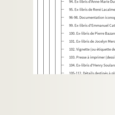
94. Ex-libris d'Anne-Marie Du
95. Ex-libris de René Lacalm
96-98. Documentation icono
99. Ex-libris d'Emmanuel Ca
100. Ex-libris de Pierre Baza
101. Ex-libris de Jocelyn Mer
102. Vignette (ou étiquette d
103. Presse à imprimer (dess
104. Ex-libris d'Henry Soular
105-112. Détails destinés à pl
113. Ex-libris de Paul Pfister
114. Ex-libris de René Léraud
115. Ex-libris de Jocelyn Mer
116. Chat (dessin)
117. Ex-libris de Jacquelin