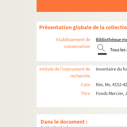
34-41. Ex-libris d'Alexandre
42-44. Études de fleurs et c
45-51. Études de femmes
Présentation globale de la collecti
52. Ex-libris de Henri Ducrou
53-54. Ex-libris de Michel Ap
Etablissement de
Bibliothèque mu
55. Ex-libris de Robert Salm
conservation
Tous les
56. Ex-libris d'Albert Collart
57-60. Ex-libris de Jean-Clau
Intitulé de l'instrument de
Inventaire du f
61. Lettrage "Le Clos des cyp
recherche
62. Ex-libris de Moïse Magni
Cote
Rés. Ms. 4152-4
63. Ex-libris d'Emmerik Reu
Titre
Fonds Mercier, 
64. Nu féminin (dessin)
65. Ex-libris du docteur Jose
66. Ex-libris de Charles Gilbe
Dans le document :
67-68. Ex-libris d'André Boye