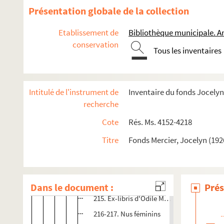
Présentation globale de la collection
202. Ex-libris (?) de F. Millemann
203. Ex-libris de Marie-Gabrielle Lévy
Etablissement de
Bibliothèque municipale. A
204. Ex-libris de Pierre Edmond Lévy
conservation
Tous les inventaires
205. Ex-libris de Jocelyn Mercier
206. Ex-libris de P. Gransard
207. Nu féminin (dessin)
Intitulé de l'instrument de
Inventaire du fonds Jocelyn
recherche
208. Ex-libris d'Odile Mercier
209-210. Ex-libris de Jocelyn Mercier
Cote
Rés. Ms. 4152-4218
211. Ex-libris de Pierre Edmond Lévy
Titre
Fonds Mercier, Jocelyn (192
212. Ex-libris d'Odile Mercier
213. Ex-libris de Jocelyn Mercier
214. Ex-libris de Jean et Suzanne Lavieille
Dans le document :
Prés
215. Ex-libris d'Odile Mercier
216-217. Nus féminins