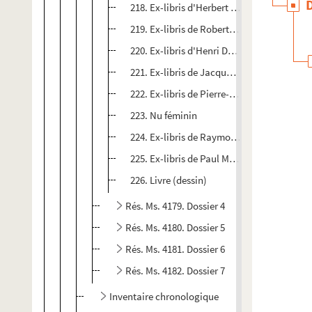
218. Ex-libris d'Herbert Ott
219. Ex-libris de Robert Pinon
220. Ex-libris d'Henri Ducroux
221. Ex-libris de Jacqueline Ducroux
222. Ex-libris de Pierre-Edmond Lévy
223. Nu féminin
224. Ex-libris de Raymond Verstraeten
225. Ex-libris de Paul M. Pfister
226. Livre (dessin)
Rés. Ms. 4179. Dossier 4
Rés. Ms. 4180. Dossier 5
Rés. Ms. 4181. Dossier 6
Rés. Ms. 4182. Dossier 7
Inventaire chronologique