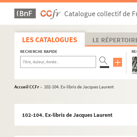
30-31. Ex-libris de R. Léraud
Catalogue collectif de F
32-39. Dessins
40-45. Ex-libris de Françoise et Marcel Saa
46-48. Ex-libris de Berthe Bricage
LES CATALOGUES
LE RÉPERTOIR
49-51. Ex-libris de Vincent Guiard
RECHERCHE RAPIDE
RE
52-57. Ex-libris d'Henri Bertrand
58. Ex-libris de Pierre Lucas
59-61. Ex-libris de Philippe Cauwel
62. Ex-libris de François Segonne
Accueil CCFr
102-104. Ex-libris de Jacques Laurent
>
63. Ex-libris de Marie-Christine Julien
64-65. Ex-libris d'Édouard Pemzec
66. Ex-libris du docteur Bruno Taron
102-104. Ex-libris de Jacques Laurent
67. Dessin de masques de théâtre
68-69. Ex-libris de Bernard Chéné-Rome