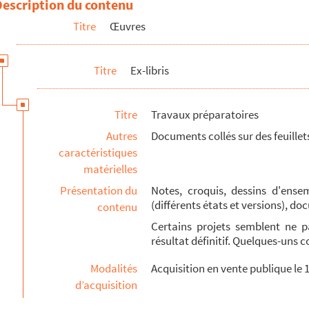
Description du contenu
Titre
Œuvres
Titre
Ex-libris
Titre
Travaux préparatoires
t Paul Hugon
Autres
Documents collés sur des feuille
caractéristiques
matérielles
Présentation du
Notes, croquis, dessins d'ense
(différents états et versions), 
contenu
Certains projets semblent ne p
résultat définitif. Quelques-uns 
Modalités
Acquisition en vente publique le 
d’acquisition