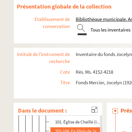
70. Ex-libris de Dominique Chéné-Rome
Présentation globale de la collection
71. Ex-libris de Robert Pinon
Etablissement de
Bibliothèque municipale. A
72-75. Ex-libris de Guy Vaucel
conservation
Tous les inventaires
76. Quais de la Seine à Paris (dessin)
77. Ex-libris de Jocelyn Mercier par Charle
78-80. Ex-libris de Pierre Séjournant
Intitulé de l'instrument de
Inventaire du fonds Jocelyn
81-86. Ex-libris de Christiane Pelletier
recherche
87-91. Ex-libris de Françoise Esnault
Cote
Rés. Ms. 4152-4218
92-93. Ex-libris d'André Boyer
Titre
Fonds Mercier, Jocelyn (192
94. Ex-libris de Bernard Durand
95-97. Ex-libris d'Alexandre
98. Ex-libris d'Éric Gamelin
Dans le document :
Prés
99-100. Ex-libris d'Alain Lefebvre
101. Église de Cheillé (Indre-et-Loire)
102-104. Ex-libris de Jacques Laurent