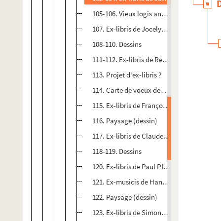
105-106. Vieux logis angevins
107. Ex-libris de Jocelyn Mercier
108-110. Dessins
111-112. Ex-libris de René Léraud
113. Projet d'ex-libris ?
114. Carte de voeux de Colette, Patricia e
115. Ex-libris de François Klee
116. Paysage (dessin)
117. Ex-libris de Claude Maillard
118-119. Dessins
120. Ex-libris de Paul Pfister
121. Ex-musicis de Hans Heeren
122. Paysage (dessin)
123. Ex-libris de Simone Lamurey