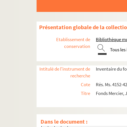
29. Ex-libris de Mac Fink (p
30-31. Ex-libris de R. Léraud
32-39. Dessins
Présentation globale de la collecti
40-45. Ex-libris de Françoise
46-48. Ex-libris de Berthe Br
Etablissement de
Bibliothèque mu
49-51. Ex-libris de Vincent G
conservation
Tous les
52-57. Ex-libris d'Henri Bert
58. Ex-libris de Pierre Lucas
Intitulé de l'instrument de
Inventaire du f
59-61. Ex-libris de Philippe 
recherche
62. Ex-libris de François Seg
Cote
Rés. Ms. 4152-4
63. Ex-libris de Marie-Christi
Titre
Fonds Mercier, 
64-65. Ex-libris d'Édouard P
66. Ex-libris du docteur Bru
67. Dessin de masques de thé
Dans le document :
68-69. Ex-libris de Bernard