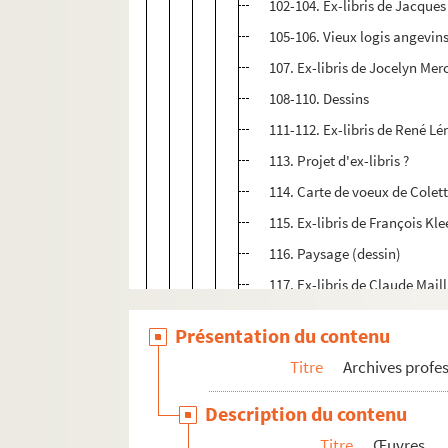
102-104. Ex-libris de Jacque
105-106. Vieux logis angevin
107. Ex-libris de Jocelyn Mer
108-110. Dessins
111-112. Ex-libris de René Lé
113. Projet d'ex-libris ?
114. Carte de voeux de Colet
115. Ex-libris de François Kle
116. Paysage (dessin)
117. Ex-libris de Claude Mail
118-119. Dessins
Présentation du contenu
120. Ex-libris de Paul Pfister
Titre
Archives profes
121. Ex-musicis de Hans Hee
122. Paysage (dessin)
Description du contenu
123. Ex-libris de Simone Lam
Titre
Œuvres