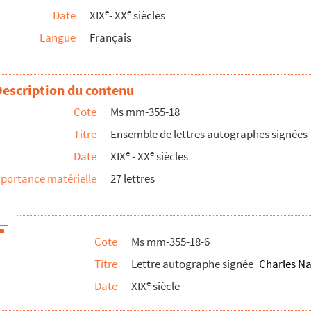
e
e
Date
XIX
- XX
siècles
Nau de Maupassant
Langue
Français
Nau de Maupassant
Nau de Maupassant
 Nau de Maupassant
Description du contenu
 Nau de Maupassant
Cote
Ms mm-355-18
 Nau de Maupassant
Titre
Ensemble de lettres autographes signées
 Nau de Maupassant
e
e
Date
XIX
- XX
siècles
 Nau de Maupassant
portance matérielle
27 lettres
 Nau de Maupassant
 Nau de Maupassant
 Nau de Maupassant
Cote
Ms mm-355-18-6
 Nau de Maupassant
Titre
Lettre autographe signée
Charles N
 Nau de Maupassant
e
Date
XIX
siècle
 Nau de Maupassant