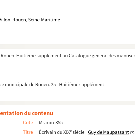
et d'autres lieux
Villon. Rouen, Seine-Maritime
es hommes et des femmes de Normandie : costumes, coiffes
 la Plage"
val
lde
 Rouen. Huitième supplément au Catalogue général des manuscri
 Charles Nau de Maupassant
que municipale de Rouen. 25 - Huitième supplément
Nau de Maupassant
Nau de Maupassant
Nau de Maupassant
entation du contenu
Nau de Maupassant
Cote
Ms mm-355
Nau de Maupassant
e
Titre
Écrivain du XIX
siècle.
Guy de Maupassant
Nau de Maupassant