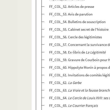
FF_COL_52. Articles de presse
FF_COL_53. Avis de parution
FF_COL_54. Bulletins de souscription
FF_COL_55. Cabinet secret de l'histoire
FF_COL_56. Cercle des légitimistes
FF_COL_57. Concernant la survivance de
FF_COL_58. Ex-libris de
La Légitimité
FF_COL_59. Gravure de Courboin pour 
FF_COL_60. Hippolyte Monin à propos d
FF_COL_61. Invitations de comités légiti
FF_COL_62.
La Gerbe
FF_COL_63.
La Vraie et la fausse branc
FF_COL_64.
Le Cercle de Louis XVII: ses 
FF_COL_65.
Le Courrier français