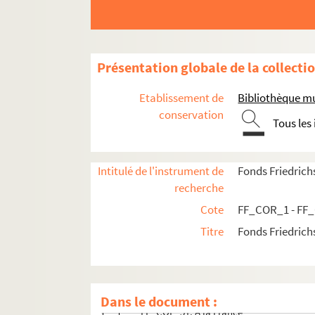
Présentation globale de la collecti
Etablissement de
Bibliothèque mu
conservation
Tous les
Correspondance
Papiers personnels
Intitulé de l'instrument de
Fonds Friedrich
Collection
recherche
Révolution française
Cote
FF_COR_1 - FF
Famille royale
Titre
Fonds Friedrich
Famille Bourbon-Naundorff
Sur la survivance de Louis XVII
FF_COL_50. Adresse à la noblesse de Fr
Dans le document :
FF_COL_51. À la France