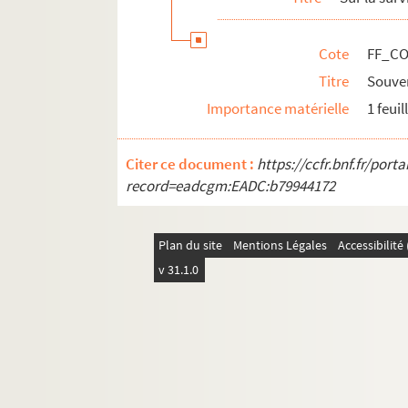
Cote
FF_CO
Titre
Souven
Importance matérielle
1 feui
Citer ce document :
https://ccfr.bnf.fr/por
record=eadcgm:EADC:b79944172
Plan du site
Mentions Légales
Accessibilit
v 31.1.0