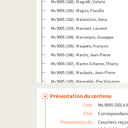
Ms 9005 (160). Magrelli, Valerio
Ms 9005 (161). Magris, Claudio
Ms 9005 (162). Malancioiu, Ilena
Ms 9005 (163). Manzoni, Laurent
Ms 9005 (164). Marcenaro, Giuseppe
Ms 9005 (165). Maspero, François
Ms 9005 (166). Martin, Jean-Pierre
Ms 9005 (167). Martin-Scherrer, Thierry
Ms 9005 (168). Maulpoix, Jean-Pierre
Ms 9005 (169). Mengaldo, Pier Vincenzo
Ms 9005 (170). Mertens, Pierre
Présentation du contenu
Ms 9005 (171). Meschonnic, Henri
Cote
Ms 9005 (50) à 
Ms 9005 (172). De Michelis, Cesare (Marsilio
Titre
Correspondan
Ms 9005 (173). Michon, Pierre
Présentation du
Courriers reçu
Ms 9005 (174). Mondo, Lorenzo (La Stampa)