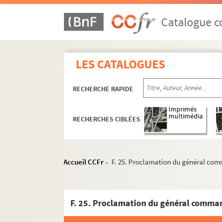
Catalogue co
LES CATALOGUES
RECHERCHE RAPIDE
Imprimés
multimédia
RECHERCHES CIBLÉES
Fonds Marie-Victoire-Jaquotot et Philippe-C
Fonds Alfred-Sensier, suite
Accueil CCFr
F. 25. Proclamation du général comm
>
Fonds Paul-Legrand, manuscrits
Documents sur le département de Seine-et-Mar
Manuscrits sur Avon
Fontainebleau