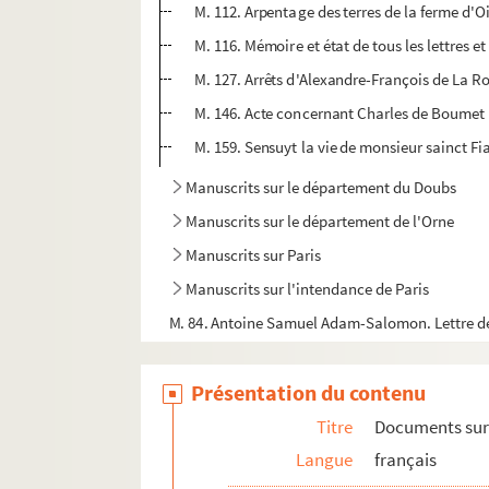
M. 112. Arpentage des terres de la ferme d'O
M. 116. Mémoire et état de tous les lettres e
M. 127. Arrêts d'Alexandre-François de La Ro
M. 146. Acte concernant Charles de Boumet
M. 159. Sensuyt la vie de monsieur sainct Fi
Manuscrits sur le département du Doubs
Manuscrits sur le département de l'Orne
Manuscrits sur Paris
Manuscrits sur l'intendance de Paris
M. 84. Antoine Samuel Adam-Salomon. Lettre de
M. 110. Devant Me Henri Sébastien Blaze, vente 
Présentation du contenu
M. 132. Lettres adressées à l'hôtel de Soyécourt
D 511. Louis Hédelin. Les coutumes de Lorris, ba
Titre
Documents sur
Langue
français