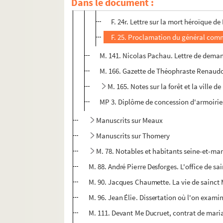
Dans le document :
F. 21r-24r. Derniers adieux des priso
F. 24r. Lettre sur la mort héroïque d
F. 25. Proclamation du général comm
M. 141. Nicolas Pachau. Lettre de deman
M. 166. Gazette de Théophraste Renaudot
M. 165. Notes sur la forêt et la ville 
MP 3. Diplôme de concession d'armoiries
Manuscrits sur Meaux
Manuscrits sur Thomery
M. 78. Notables et habitants seine-et-ma
M. 88. André Pierre Desforges. L'office de sai
M. 90. Jacques Chaumette. La vie de sainct M
M. 96. Jean Élie. Dissertation où l'on exami
M. 111. Devant Me Ducruet, contrat de maria