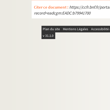
Citer ce document :
https://ccfr.bnf.fr/por
record=eadcgm:EADC:b79941700
Plan du site
Mentions Légales
Accessibilit
v 31.1.0