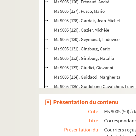
Ms 9005 (126). Frénaud, André
Ms 9005 (127). Fusco, Mario
Ms 9005 (128). Gardair, Jean-Michel
Ms 9005 (129). Gazier, Michèle
Ms 9005 (130). Geymonat, Ludovico
Ms 9005 (131). Ginzburg, Carlo
Ms 9005 (132). Ginzburg, Natalia
Ms 9005 (133). Giudici, Giovanni
Ms 9005 (134). Guidacci, Margherita
Ms 9005 (135). Guidobono Cavalchini, Luigi
Ms 9005 (136). Guittard, Catherine
Présentation du contenu
Ms 9005 (137). Haldas, Georges
Cote
Ms 9005 (50) à 
Ms 9005 (138). Hochmann, Jacques
Titre
Correspondan
Ms 9005 (139). Jabes, Edmond
Présentation du
Courriers reçu
Ms 9005 (140). Jaccottet, Philippe