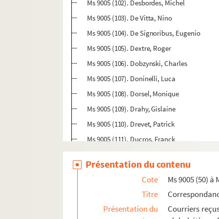
Ms 9005 (102). Desbordes, Michel
Ms 9005 (103). De Vitta, Nino
Ms 9005 (104). De Signoribus, Eugenio
Ms 9005 (105). Dextre, Roger
Ms 9005 (106). Dobzynski, Charles
Ms 9005 (107). Doninelli, Luca
Ms 9005 (108). Dorsel, Monique
Ms 9005 (109). Drahy, Gislaine
Ms 9005 (110). Drevet, Patrick
Ms 9005 (111). Ducros, Franck
Ms 9005 (112). Dumayet, Pierre
Présentation du contenu
Ms 9005(113). Dupin, Jacques
Cote
Ms 9005 (50) à 
Ms 9005 (114). Duvignaud, Jean
Titre
Correspondan
Ms 9005(115). Einaudi, Giulio
Présentation du
Courriers reçu
Ms 9005 (116). Erba, Luciano