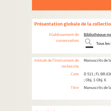
Présentation globale de la collecti
Fonds Marie-Victoire-Jaquotot et Philippe-C
Etablissement de
Bibliothèque mu
conservation
Fonds Alfred-Sensier, suite
Tous les
Fonds Paul-Legrand, manuscrits
Documents sur le département de Seine-et-Mar
Intitulé de l'instrument de
Manuscrits de l
Manuscrits sur Avon
recherche
Fontainebleau
Cote
D 511 ; FL BR.638
; Obj. 1-Obj. 6
Château de Fontainebleau
Titre
Manuscrits de l
Reliques de Napoléon Ier
Confrérie Saint-Éloi de Fontainebleau
M. 91. Registre de la confrérie du 1