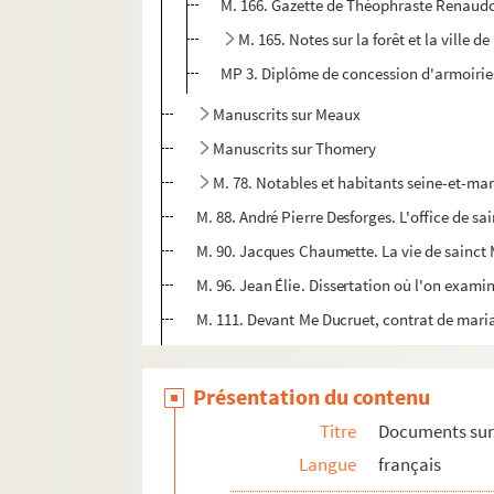
M. 166. Gazette de Théophraste Renaudot
M. 165. Notes sur la forêt et la ville 
MP 3. Diplôme de concession d'armoiries
Manuscrits sur Meaux
Manuscrits sur Thomery
M. 78. Notables et habitants seine-et-ma
M. 88. André Pierre Desforges. L'office de sai
M. 90. Jacques Chaumette. La vie de sainct M
M. 96. Jean Élie. Dissertation où l'on exami
M. 111. Devant Me Ducruet, contrat de maria
M. 112. Arpentage des terres de la ferme d'O
M. 116. Mémoire et état de tous les lettres e
Présentation du contenu
M. 127. Arrêts d'Alexandre-François de La Ro
Titre
Documents sur
M. 146. Acte concernant Charles de Boumet
Langue
français
M. 159. Sensuyt la vie de monsieur sainct Fi