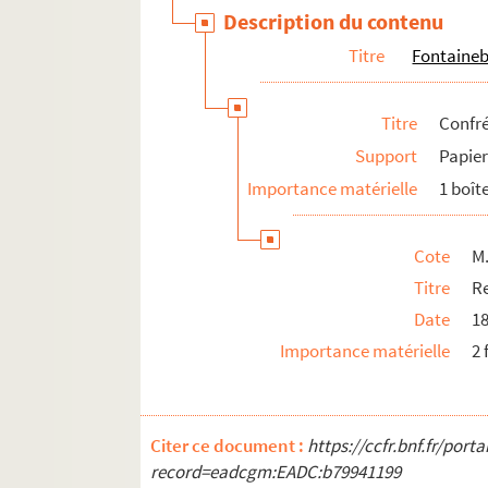
Description du contenu
Manuscrits sur le département du Doubs
Titre
Fontaine
Manuscrits sur le département de l'Orne
Manuscrits sur Paris
Titre
Confré
Manuscrits sur l'intendance de Paris
Support
Papie
M. 84. Antoine Samuel Adam-Salomon. Lettre de
Importance matérielle
1 boît
M. 110. Devant Me Henri Sébastien Blaze, vente 
M. 132. Lettres adressées à l'hôtel de Soyécourt
Cote
M.
D 511. Louis Hédelin. Les coutumes de Lorris, ba
Titre
Re
Date
1
Importance matérielle
2 
Citer ce document :
https://ccfr.bnf.fr/por
record=eadcgm:EADC:b79941199