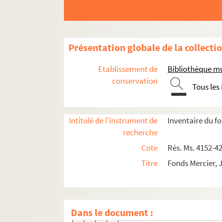
377. Guislaine Taillefer
378. Françoise Esnault
379. Philippe [et] Odette [Ar
Présentation globale de la collecti
380. Jean Chédaille
Etablissement de
Bibliothèque mu
381. Georges Richou
conservation
Tous les
382. Sophie Chédaille
383. A. Mário Da Mota Miran
384. Dr Laurent Brochard
Intitulé de l'instrument de
Inventaire du f
recherche
385. Michel Fontaine
Cote
Rés. Ms. 4152-4
386. J. M. [Jocelyn Mercier]
Titre
Fonds Mercier, 
387. Dominique Cambourna
388. Bertrand Tillier
389. Dr R. Moukalou
Dans le document :
390. Claire [et] Christian [Po