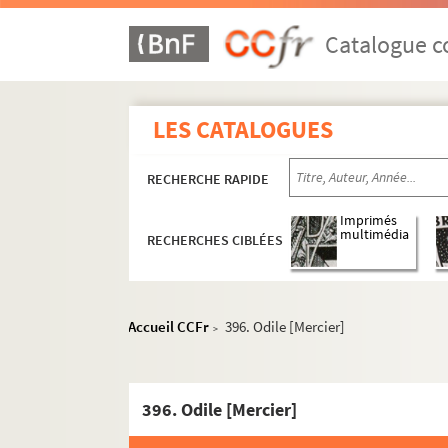
362. Christian Fechner
363. Dr Georges Zerbe
Catalogue co
364. Marie-Rose Albrecht
365. Marguerite Cécile Albre
LES CATALOGUES
366. Dr Pierre Mousson
367. Johnny Morgan [pseudo
RECHERCHE RAPIDE
368. Odile Mercier
Imprimés
369. Yvon Le Blohic
multimédia
RECHERCHES CIBLÉES
370. B. L. Durand
371. Guy Vaucel
372. Louis Bellard
Accueil CCFr
396. Odile [Mercier]
>
373. Éric et Mélanie [Mestrall
374. Jörge de Sousa
396. Odile [Mercier]
375. Odile [Mercier]
376. F. Tabary