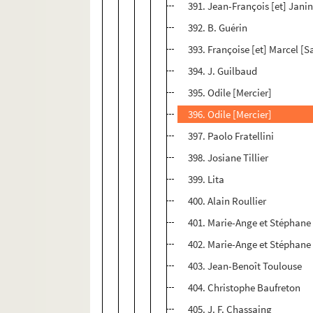
391. Jean-François [et] Jani
392. B. Guérin
393. Françoise [et] Marcel [S
394. J. Guilbaud
395. Odile [Mercier]
396. Odile [Mercier]
397. Paolo Fratellini
398. Josiane Tillier
399. Lita
400. Alain Roullier
401. Marie-Ange et Stéphan
402. Marie-Ange et Stéphan
403. Jean-Benoît Toulouse
404. Christophe Baufreton
405. J. F. Chassaing