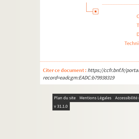
T
Techn
Citer ce document :
https://ccfr.bnf.fr/por
record=eadcgm:EADC:b79938319
Plan du site
Mentions Légales
Accessibilit
v 31.1.0