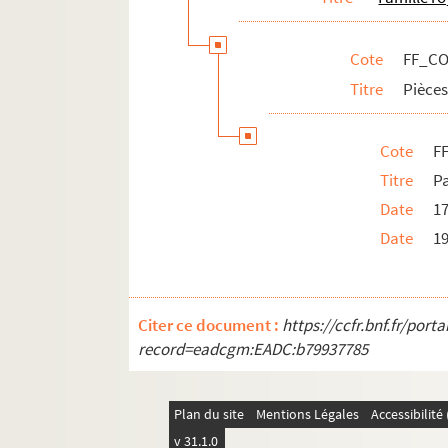
Cote
FF_CO
Titre
Pièces
Cote
F
Titre
Pa
Date
1
Date
1
Citer ce document :
https://ccfr.bnf.fr/por
record=eadcgm:EADC:b79937785
Plan du site
Mentions Légales
Accessibilit
v 31.1.0