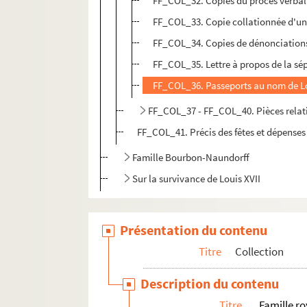
FF_COL_32. Copies du procès verbal de 
FF_COL_33. Copie collationnée d'un
FF_COL_34. Copies de dénonciations
FF_COL_35. Lettre à propos de la sép
FF_COL_36. Passeports au nom de Lo
FF_COL_37 - FF_COL_40. Pièces relat
FF_COL_41. Précis des fêtes et dépenses
Famille Bourbon-Naundorff
Sur la survivance de Louis XVII
Présentation du contenu
Titre
Collection
Description du contenu
Titre
Famille ro