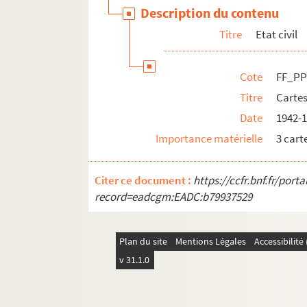
Description du contenu
Titre
Etat civil
Cote
FF_PP
Titre
Cartes
Date
1942-
Importance matérielle
3 cart
Citer ce document :
https://ccfr.bnf.fr/por
record=eadcgm:EADC:b79937529
Plan du site
Mentions Légales
Accessibilit
v 31.1.0