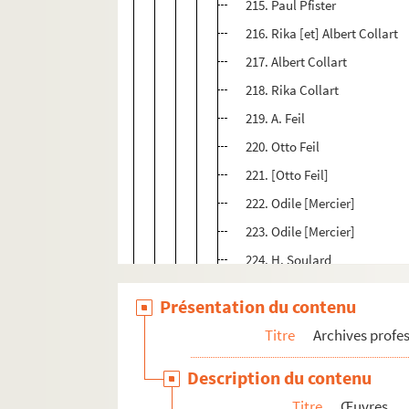
215. Paul Pfister
216. Rika [et] Albert Collart
217. Albert Collart
218. Rika Collart
219. A. Feil
220. Otto Feil
221. [Otto Feil]
222. Odile [Mercier]
223. Odile [Mercier]
224. H. Soulard
225. H. Soulard
Présentation du contenu
226. H. Soulard
Titre
Archives profes
227. Henry [Soulard]
228. Jocelyn Mercier
Description du contenu
229. René J. Wattiez
Titre
Œuvres