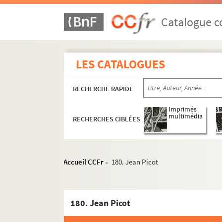
150. Erich Schöner
Catalogue co
151. Mariano Rugále
152. Paul Pfister
153. Filip Vanerwegen
LES CATALOGUES
154. F. V. [Filip Vanerwegen]
155. Paul et Gabrielle Coque
RECHERCHE RAPIDE
156. O. Feil
Imprimés
157. J. F. R. [Jeanne et Fran
multimédia
RECHERCHES CIBLÉES
158. Jeanne et France Roux
159. IXe Congrès d'ex-libris (
Accueil CCFr
180. Jean Picot
160. Odile Herry
>
161. Odile [Mercier]
162. Vicens Tarrés
180. Jean Picot
163. Lieve Gastmans