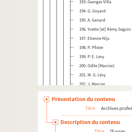
193. Georges Villa
194. G. Goyard
195. A. Genard
196. Yvette [et] Rémy Seguin
197. Etienne Nijs
198. P. Pfister
199. P. E. Lévy
200. Odile [Mercier]
201. M. G. Lévy
202. J. Mercier
203. J. Mercier
Présentation du contenu
204. P. Pfister
Titre
Archives profes
205. Kiki
206. Otto Feil
Description du contenu
207. Max Kislinger
Titre
Œuvres