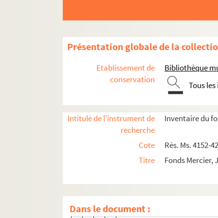
164. M. J. Colom
165. Odile [et] André Herry
166. Vicens Tarrés
Présentation globale de la collecti
167. Patricia Hugon
168. L. Maechler
Etablissement de
Bibliothèque mu
169. A. Santos
conservation
Tous les
170. Gérard Lameyre
171. Johnny Kohler
Intitulé de l'instrument de
Inventaire du f
172. A. G. [André Gastmans]
recherche
173. F. C. [Francesco Carbon
Cote
Rés. Ms. 4152-4
174. Dr J. Catasús
Titre
Fonds Mercier, 
175. Marcel Jonckheere
176. R. Verstraeten
177. Félix Caye
Dans le document :
178. Johnny Morgan [pseudo