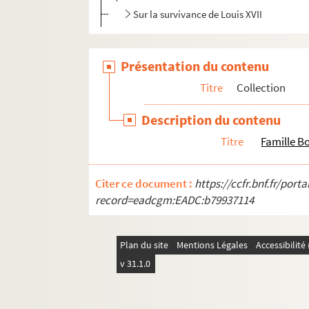
Sur la survivance de Louis XVII
Présentation du contenu
Titre
Collection
Description du contenu
Titre
Famille B
Citer ce document :
https://ccfr.bnf.fr/por
record=eadcgm:EADC:b79937114
Plan du site
Mentions Légales
Accessibilit
v 31.1.0