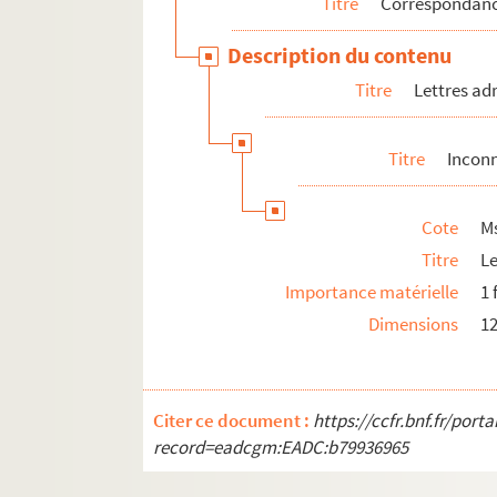
Titre
Correspondan
Description du contenu
Titre
Lettres ad
Titre
Inconn
Cote
M
Titre
L
Importance matérielle
1 
Dimensions
1
Citer ce document :
https://ccfr.bnf.fr/por
record=eadcgm:EADC:b79936965