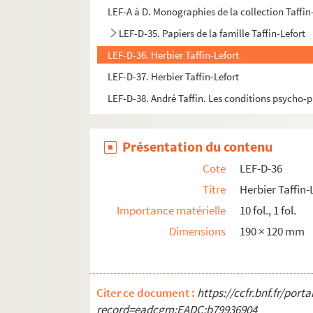
LEF-A à D. Monographies de la collection Taffin
LEF-D-35. Papiers de la famille Taffin-Lefort
LEF-D-36. Herbier Taffin-Lefort
LEF-D-37. Herbier Taffin-Lefort
LEF-D-38. André Taffin. Les conditions psycho-
Présentation du contenu
Cote
LEF-D-36
Titre
Herbier Taffin-
Importance matérielle
10 fol., 1 fol.
Dimensions
190 × 120 mm
Citer ce document :
https://ccfr.bnf.fr/por
record=eadcgm:EADC:b79936904