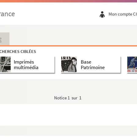
rance
Mon compte C
E
CHERCHES CIBLÉES
Imprimés
Base
multimédia
Patrimoine
Notice
1 sur 1