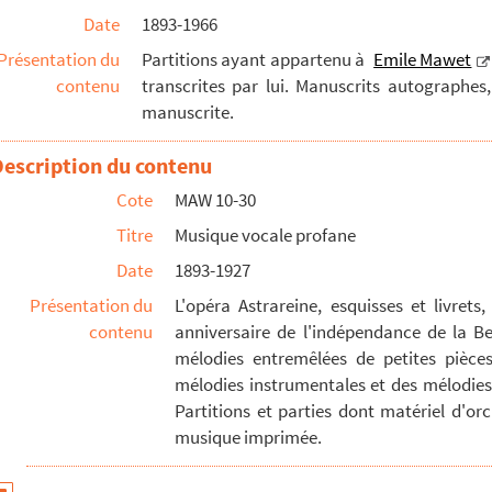
Date
1893-1966
904) Baden-Baden ; mélodie pour [mezzo] et piano [manuscr...
Présentation du
Partitions ayant appartenu à
Emile Mawet
e de A. de Lamartine) musique de Emile Mawet
contenu
transcrites par lui. Manuscrits autographes
odies, chœurs, pièces pour piano
manuscrite.
lorsqu'il avait 14 ans, opus 1 à 3
Description du contenu
 piano
Cote
MAW 10-30
no
Titre
Musique vocale profane
Date
1893-1927
rcia pour chant (clé de sol) et piano
Présentation du
L'opéra Astrareine, esquisses et livrets
contenu
anniversaire de l'indépendance de la B
mélodies entremêlées de petites pièce
rmand Deffarre
mélodies instrumentales et des mélodies
'Emile Mawet
Partitions et parties dont matériel d'o
musique imprimée.
jeunesse copié par Emile Mawet âgé
t Orgelbegleitung / Joseph Ringeisen op.6 n°2