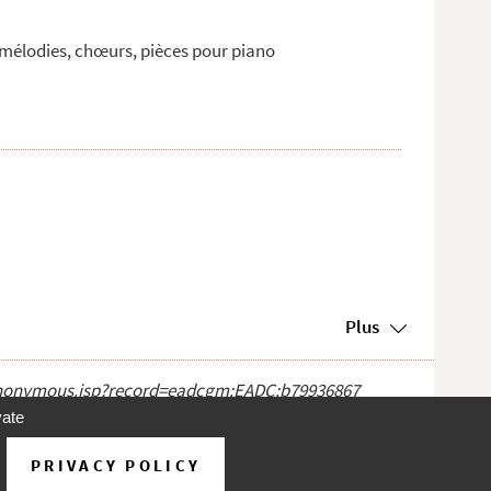
mélodies, chœurs, pièces pour piano
Plus
ct_anonymous.jsp?record=eadcgm:EADC:b79936867
vate
PRIVACY POLICY