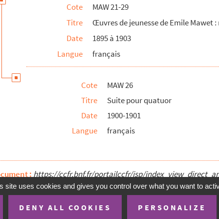
Cote
MAW 21-29
Titre
Œuvres de jeunesse de Emile Mawet : 
Date
1895 à 1903
Langue
français
Cote
MAW 26
Titre
Suite pour quatuor
Date
1900-1901
Langue
français
ocument :
https://ccfr.bnf.fr/portailccfr/jsp/index_view_dire
s site uses cookies and gives you control over what you want to acti
DENY ALL COOKIES
PERSONALIZE