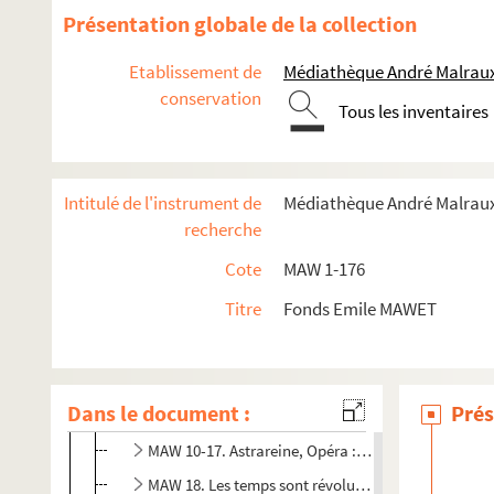
Présentation globale de la collection
Etablissement de
Médiathèque André Malraux
conservation
Tous les inventaires
Intitulé de l'instrument de
Médiathèque André Malraux
recherche
Cote
MAW 1-176
Œuvres musicales d’Emile Mawet
Titre
Fonds Emile MAWET
MAW 1-8. Musique pour orchestre
MAW 9. Quatuor à cordes
Dans le document :
MAW 10-30. Musique vocale profane
Prés
MAW 10-17. Astrareine, Opéra : livret de Rodolph
MAW 18. Les temps sont révolus, Cantate pour Solo