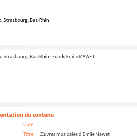
. Strasbourg, Bas-Rhin
. Strasbourg, Bas-Rhin - Fonds Emile MAWET
entation du contenu
Cote
e de Warsage, musique d'Emile Mawet
Titre
Œuvres musicales d’Emile Mawet
, chœur mixte, voix d’enfants et harmonie composée pour les...