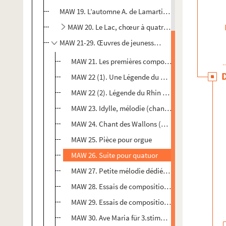
MAW 19. L’automne A. de Lamartine, E. Mawet (août 1
MAW 20. Le Lac, chœur à quatre voix mixtes (poèm
MAW 21-29. Œuvres de jeunesse de Emile Mawet : mél
MAW 21. Les premières compositions d'Emile Mawet 
MAW 22 (1). Une Légende du Rhin pour soprano et
MAW 22 (2). Légende du Rhin pour soprano et pia
MAW 23. Idylle, mélodie (chant et piano)
MAW 24. Chant des Wallons (Vigoroso) tempo di ma
MAW 25. Pièce pour orgue
MAW 26. Suite pour quatuor
MAW 27. Petite mélodie dédiée à mon cher ami A
MAW 28. Essais de compositions de 1893 à 1895 d
MAW 29. Essais de compositions et de poèmes de 
MAW 30. Ave Maria für 3.stimmigen Frauenchor mi