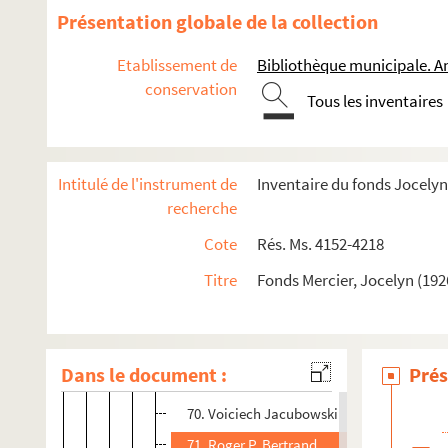
57. F. Carbonara
Présentation globale de la collection
58. Woiciech Jakubowski
Etablissement de
Bibliothèque municipale. A
59. A. M. Da Mota Miranda
conservation
Tous les inventaires
60. A. Coppa
61. Dr J. Lenze
62. Albert Collart
Intitulé de l'instrument de
Inventaire du fonds Jocelyn
63. Odile [Mercier]
recherche
64. Dr J. Lenze
Cote
Rés. Ms. 4152-4218
65. Albert Collart
Titre
Fonds Mercier, Jocelyn (192
66. P. G. [P. Gransard]
67. Constance Winkeler
68. Otto Feil
Dans le document :
Prés
69. A. M. Da Mota Miranda
70. Voiciech Jacubowski
71. Roger P. Bertrand