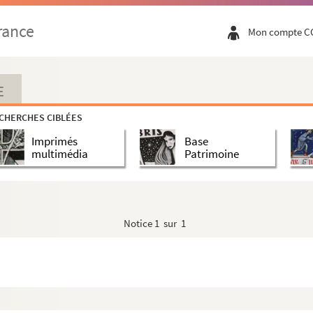
rance
Mon compte C
E
CHERCHES CIBLÉES
Imprimés
Base
multimédia
Patrimoine
Notice
1 sur 1