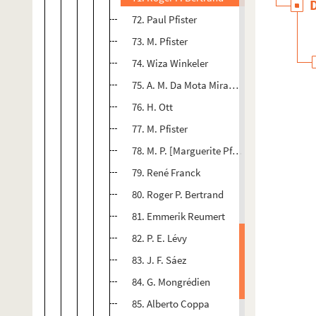
72. Paul Pfister
73. M. Pfister
74. Wiza Winkeler
75. A. M. Da Mota Miranda
76. H. Ott
77. M. Pfister
78. M. P. [Marguerite Pfister ?]
79. René Franck
80. Roger P. Bertrand
81. Emmerik Reumert
82. P. E. Lévy
83. J. F. Sáez
84. G. Mongrédien
85. Alberto Coppa